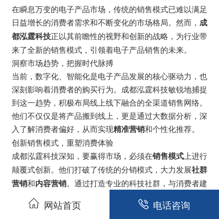
在瞬息万变的电子产品市场，传统的销售模式已难以满足
日益增长的消费者需求和不断变化的市场格局。然而，
成
正以其前瞻性的视野和创新的战略，为行业带
都泓霆科技
来了全新的销售模式，引领着电子产品销售的未来。
洞察市场趋势，把握时代脉搏
当前，数字化、智能化是电子产品发展的核心驱动力，也
深刻影响着消费者的购买行为。成都泓霆科技敏锐地捕捉
到这一趋势，积极布局线上线下融合的全渠道销售网络。
他们不仅仅是将产品搬到线上，更是通过大数据分析，深
入了解消费者偏好，从而实现
和个性化推荐。
精准营销
创新销售模式，重塑消费体验
成都泓霆科技深知，要赢得市场，必须在
上进行
销售模式
颠覆式创新。他们打破了传统的分销模式，大力发展
社群
和
。通过打造专业的科技社群，与消费者建
营销
内容营销
立更紧密的联系，提供有价值的产品信息和使用指导；同
网站首页
电话咨询
时，利用短视频、直播等形式，生动展示产品优势，与潜